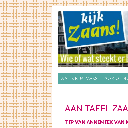
Skip to primary content
Skip to secondary content
WAT IS KIJK ZAANS
ZOEK OP P
AAN TAFEL ZA
TIP VAN ANNEMIEK VAN 