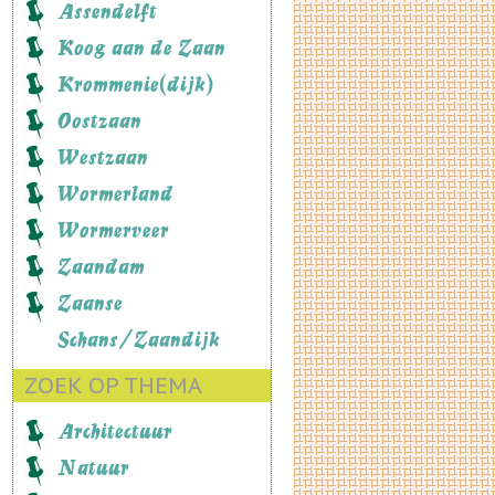
Assendelft
Koog aan de Zaan
Krommenie(dijk)
Oostzaan
Westzaan
Wormerland
Wormerveer
Zaandam
Zaanse
Schans/Zaandijk
ZOEK OP THEMA
Architectuur
Natuur