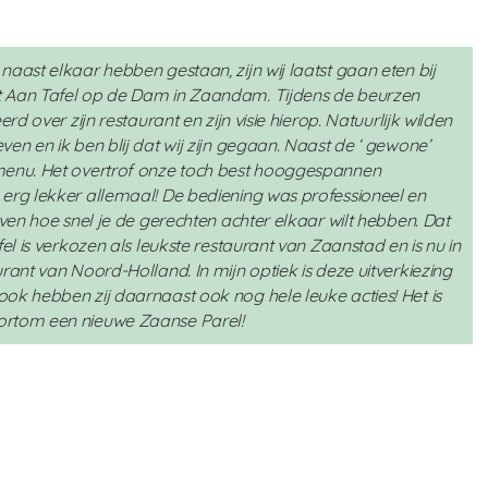
aast elkaar hebben gestaan, zijn wij laatst gaan eten bij
t Aan Tafel op de Dam in Zaandam. Tijdens de beurzen
rd over zijn restaurant en zijn visie hierop. Natuurlijk wilden
en en ik ben blij dat wij zijn gegaan. Naast de ‘ gewone’
menu. Het overtrof onze toch best hooggespannen
erg lekker allemaal! De bediening was professioneel en
even hoe snel je de gerechten achter elkaar wilt hebben. Dat
fel is verkozen als leukste restaurant van Zaanstad en is nu in
rant van Noord-Holland. In mijn optiek is deze uitverkiezing
ok hebben zij daarnaast ook nog hele leuke acties! Het is
ortom een nieuwe Zaanse Parel!