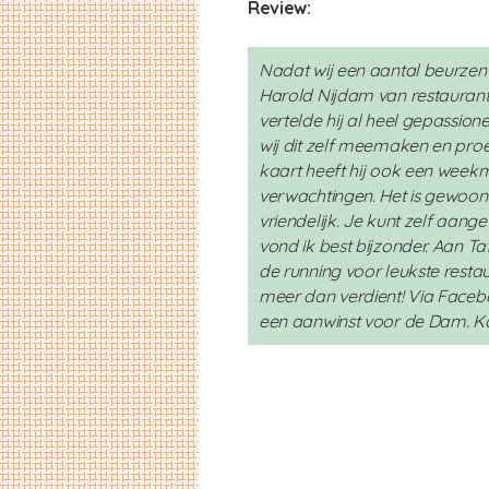
Review:
Nadat wij een aantal beurzen n
Harold Nijdam van restauran
vertelde hij al heel gepassionee
wij dit zelf meemaken en proev
kaart heeft hij ook een week
verwachtingen. Het is gewoon 
vriendelijk. Je kunt zelf aang
vond ik best bijzonder. Aan Ta
de running voor leukste restau
meer dan verdient! Via Facebo
een aanwinst voor de Dam. K