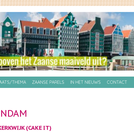
LAATS/THEMA
ZAANSE PARELS
IN HET NIEUWS
CONTACT
ANDAM
KERKWIJK (
CAKE IT
)