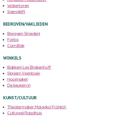
Watertoren
Saendelft
BEDRIJVEN/VAKLIEDEN
Breggen Smederij
Forbo
Corn.Bak
WINKELS
Bakkerij Lex Brakenhoff
Slagerij Veenboer
Hooimaker
De keuken in
KUNST/CULTUUR
Theatermaker Majanka Fröhlich
Cultureel Raadhuis