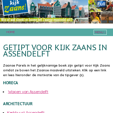
HOME
MENU ↓
Skip to primary content
Skip to secondary content
GETIPT VOOR KIJK ZAANS IN
ASSENDELFT
Zaanse Parels in het gelijknamige boek zijn getipt voor Kijk Zaans
omdat ze boven het Zaanse maaiveld uitsteken. Klik op een link
en lees hieronder de motivatie van de tipgever (s).
HORECA
Wapen van Assendelft
ARCHITECTUUR
Kerkbuurt Assendelft