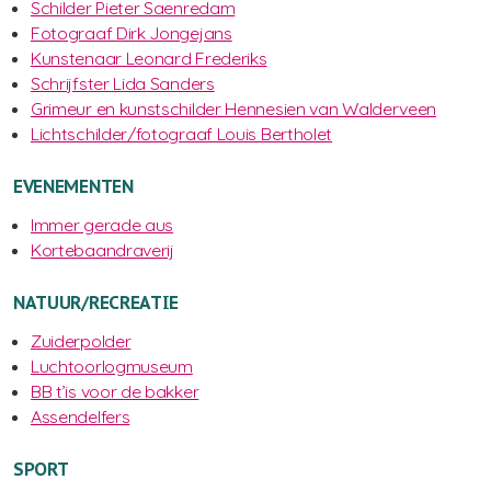
Schilder Pieter Saenredam
Fotograaf Dirk Jongejans
Kunstenaar Leonard Frederiks
Schrijfster Lida Sanders
Grimeur en kunstschilder Hennesien van Walderveen
Lichtschilder/fotograaf Louis Bertholet
EVENEMENTEN
Immer gerade aus
Kortebaandraverij
NATUUR/RECREATIE
Zuiderpolder
Luchtoorlogmuseum
BB t’is voor de bakker
Assendelfers
SPORT