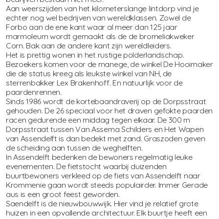
Aan weerszijden van het kilometerslange lintdorp vind je
echter nog wel bedrijven van wereldklassen. Zowel de
Forbo aan de ene kant waar al meer dan 125 jaar
marmoleum wordt gemaakt als de de bromeliakweker
Corn. Bak aan de andere kant zijn wereldleiders.
Het is prettig wonen in het rustige polderlandschap.
Bezoekers komen voor de manege, de winkel De Hooimaker
die de status kreeg als leukste winkel van NH, de
sterrenbakker Lex Brakenhoff. En natuurlijk voor de
paardenrennen.
Sinds 1986 wordt de kortebaandraverij op de Dorpsstraat
gehouden. De 26 speciaal voor het draven gefokte paarden
racen gedurende een middag tegen elkaar. De 300 m
Dorpsstraat tussen Van Assema Schilders en Het Wapen
van Assendelft is dan bedekt met zand. Graszoden geven
de scheiding aan tussen de weghelften.
In Assendelft bedenken de bewoners regelmatig leuke
evenementen. De fietstocht waarbij duizenden
buurtbewoners verkleed op de fiets van Assendelft naar
Krommenie gaan wordt steeds populairder. Immer Gerade
aus is een groot feest geworden.
Saendelft is de nieuwbouwwijk. Hier vind je relatief grote
huizen in een opvallende architectuur. Elk buurtje heeft een