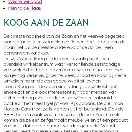
Westerwindpad
Menno de Haas
KOOG AAN DE ZAAN
De directe nabijheid van de Zaan en het veenweidegebied
waar je langs kunt wandelen en fietsen geeft Koog aan de
Zaan, net als de meeste andere Zaanse dorpen, een
aangenaam karakter.
De wijk Westerkoog uit de jaren zeventig heeft een
overdekt winkelcentrum waar verschillende zelfstandige
verswinkels het hoofd boven water weten te houden. Hier
kun je nog verse vis, groente, vlees, brood en kaas bij kleine
winkeliers halen die een goede kwaliteit leveren.
In oud Koog aan de Zaan vind je langs de winkelstraat
enkele zaken die ook interessant zijn voor mensen van
buiten het dorp. Zo is de kaas- en wijnspeciaalzaak Le
Cockelon het meest getipt voor Kijk Zaaans. De buurman
Morgan Cars trekt zelfs klanten uit het buitenland. Ook de
BB Hal is zo’n zaak waar mensen uit de hele Zaanstreek
komen als ze een zelfgemaakt meubel willen of een product
van hout dat op maat moet worden gemaakt. Woudt
Fietsen heeft zijn eigen merk fietsen in een hedendaags