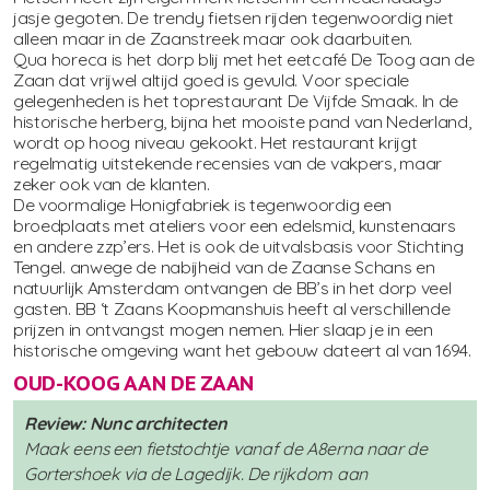
jasje gegoten. De trendy fietsen rijden tegenwoordig niet
alleen maar in de Zaanstreek maar ook daarbuiten.
Qua horeca is het dorp blij met het eetcafé De Toog aan de
Zaan dat vrijwel altijd goed is gevuld. Voor speciale
gelegenheden is het toprestaurant De Vijfde Smaak. In de
historische herberg, bijna het mooiste pand van Nederland,
wordt op hoog niveau gekookt. Het restaurant krijgt
regelmatig uitstekende recensies van de vakpers, maar
zeker ook van de klanten.
De voormalige Honigfabriek is tegenwoordig een
broedplaats met ateliers voor een edelsmid, kunstenaars
en andere zzp’ers. Het is ook de uitvalsbasis voor Stichting
Tengel. anwege de nabijheid van de Zaanse Schans en
natuurlijk Amsterdam ontvangen de BB’s in het dorp veel
gasten. BB ‘t Zaans Koopmanshuis heeft al verschillende
prijzen in ontvangst mogen nemen. Hier slaap je in een
historische omgeving want het gebouw dateert al van 1694.
OUD-KOOG AAN DE ZAAN
Review: Nunc architecten
Maak eens een fietstochtje vanaf de A8erna naar de
Gortershoek via de Lagedijk. De rijkdom aan