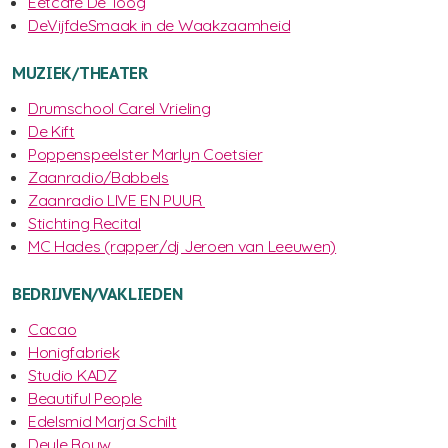
Eetcafé De Toog
DeVijfdeSmaak in de Waakzaamheid
MUZIEK/THEATER
Drumschool Carel Vrieling
De Kift
Poppenspeelster Marlyn Coetsier
Zaanradio/Babbels
Zaanradio LIVE EN PUUR
Stichting Recital
MC Hades (rapper/dj Jeroen van Leeuwen)
BEDRIJVEN/VAKLIEDEN
Cacao
Honigfabriek
Studio KADZ
Beautiful People
Edelsmid Marja Schilt
Deyle Bouw