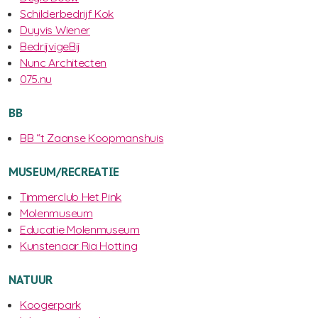
Schilderbedrijf Kok
Duyvis Wiener
BedrijvigeBij
Nunc Architecten
075.nu
BB
BB “t Zaanse Koopmanshuis
MUSEUM/RECREATIE
Timmerclub Het Pink
Molenmuseum
Educatie Molenmuseum
Kunstenaar Ria Hotting
NATUUR
Koogerpark