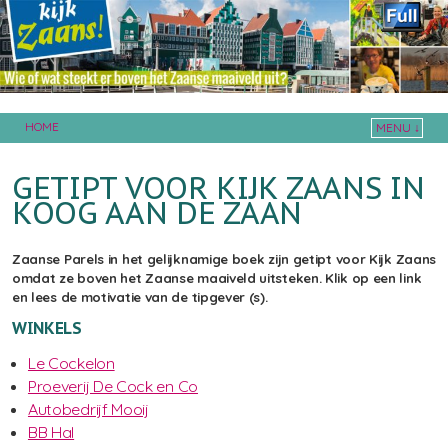
HOME
MENU ↓
Skip to primary content
Skip to secondary content
GETIPT VOOR KIJK ZAANS IN
KOOG AAN DE ZAAN
Zaanse Parels in het gelijknamige boek zijn getipt voor Kijk Zaans
omdat ze boven het Zaanse maaiveld uitsteken. Klik op een link
en lees de motivatie van de tipgever (s).
WINKELS
Le Cockelon
Proeverij De Cock en Co
Autobedrijf Mooij
BB Hal