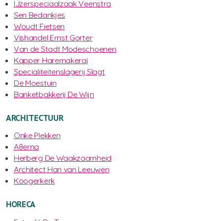
IJzerspeciaalzaak Veenstra
Sen Bedankjes
Woudt Fietsen
Vishandel Ernst Gorter
Van de Stadt Modeschoenen
Kapper Haremakerai
Specialiteitenslagerij Slagt
De Moestuin
Banketbakkerij De Wijn
ARCHITECTUUR
Onke Plekken
A8erna
Herberg De Waakzaamheid
Architect Han van Leeuwen
Koogerkerk
HORECA