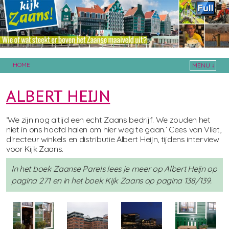
HOME
MENU ↓
Skip to primary content
Skip to secondary content
ALBERT HEIJN
‘We zijn nog altijd een echt Zaans bedrijf. We zouden het
niet in ons hoofd halen om hier weg te gaan.’ Cees van Vliet,
directeur winkels en distributie Albert Heijn, tijdens interview
voor Kijk Zaans.
In het boek Zaanse Parels lees je meer op Albert Heijn op
pagina 271 en in het boek Kijk Zaans op pagina 138/139.