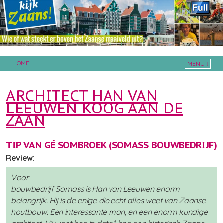
HOME
MENU ↓
Skip to primary content
Skip to secondary content
ARCHITECT HAN VAN
LEEUWEN KOOG AAN DE
ZAAN
TIP VAN GÉ SOMBROEK (
SOMASS BOUWBEDRIJF
)
Review:
Voor
bouwbedrijf Somass is Han van Leeuwen enorm
belangrijk. Hij is de enige die echt alles weet van Zaanse
houtbouw. Een interessante man, en een enorm kundige
architect. Hij weet hoe in detail hoe een historisch Zaans