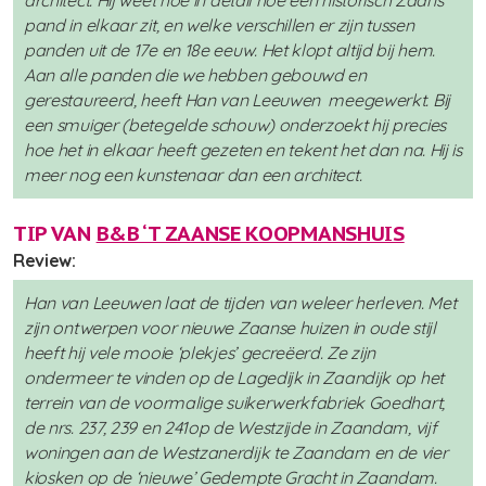
pand in elkaar zit, en welke verschillen er zijn tussen
panden uit de 17e en 18e eeuw. Het klopt altijd bij hem.
Aan alle panden die we hebben gebouwd en
gerestaureerd, heeft Han van Leeuwen meegewerkt. Bij
een smuiger (betegelde schouw) onderzoekt hij precies
hoe het in elkaar heeft gezeten en tekent het dan na. Hij is
meer nog een kunstenaar dan een architect.
TIP VAN
B&B ‘T ZAANSE KOOPMANSHUIS
Review:
Han van Leeuwen laat de tijden van weleer herleven. Met
zijn ontwerpen voor nieuwe Zaanse huizen in oude stijl
heeft hij vele mooie ‘plekjes’ gecreëerd. Ze zijn
ondermeer te vinden op de Lagedijk in Zaandijk op het
terrein van de voormalige suikerwerkfabriek Goedhart,
de nrs. 237, 239 en 241op de Westzijde in Zaandam, vijf
woningen aan de Westzanerdijk te Zaandam en de vier
kiosken op de ‘nieuwe’ Gedempte Gracht in Zaandam.