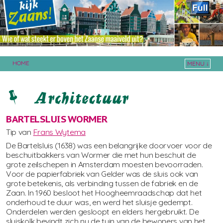
HOME
MENU ↓
Skip to primary content
Skip to secondary content
BARTELSLUIS WORMER
Tip van
Frans Wytema
De Bartelsluis (1638) was een belangrijke doorvoer voor de
beschuitbakkers van Wormer die met hun beschuit de
grote zeilschepen in Amsterdam moesten bevoorraden.
Voor de papierfabriek van Gelder was de sluis ook van
grote betekenis, als verbinding tussen de fabriek en de
Zaan. In 1960 besloot het Hoogheemraadschap dat het
onderhoud te duur was, en werd het sluisje gedempt.
Onderdelen werden gesloopt en elders hergebruikt. De
sluiskolk bevindt zich nu de tuin van de bewoners van het