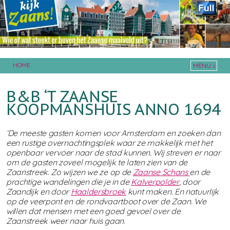
HOME
MENU ↓
Skip to primary content
Skip to secondary content
B&B ‘T ZAANSE
KOOPMANSHUIS ANNO 1694
‘De meeste gasten komen voor Amsterdam en zoeken dan
een rustige overnachtingsplek waar ze makkelijk met het
openbaar vervoer naar de stad kunnen. Wij streven er naar
om de gasten zoveel mogelijk te laten zien van de
Zaanstreek. Zo wijzen we ze op de
Zaanse Schans
en de
prachtige wandelingen die je in de
Kalverpolder
, door
Zaandijk en door
Haaldersbroek
kunt maken. En natuurlijk
op de veerpont en de rondvaartboot over de Zaan. We
willen dat mensen met een goed gevoel over de
Zaanstreek weer naar huis gaan.