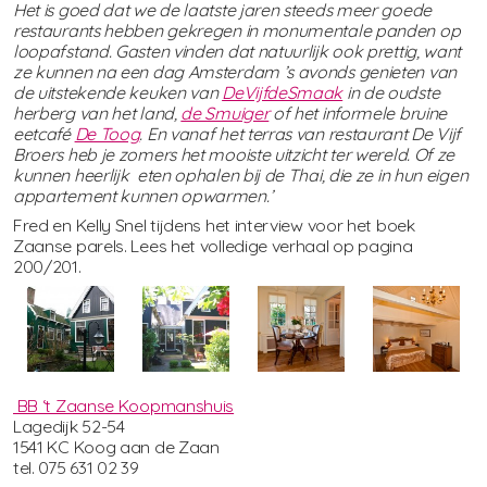
Het is goed dat we de laatste jaren steeds meer goede
restaurants hebben gekregen in monumentale panden op
loopafstand. Gasten vinden dat natuurlijk ook prettig, want
ze kunnen na een dag Amsterdam ’s avonds genieten van
de uitstekende keuken van
DeVijfdeSmaak
in de oudste
herberg van het land,
de Smuiger
of het informele bruine
eetcafé
De Toog
. En vanaf het terras van restaurant De Vijf
Broers heb je zomers het mooiste uitzicht ter wereld. Of ze
kunnen heerlijk eten ophalen bij de Thai, die ze in hun eigen
appartement kunnen opwarmen.’
Fred en Kelly Snel tijdens het interview voor het boek
Zaanse parels. Lees het volledige verhaal op pagina
200/201.
BB ‘t Zaanse Koopmanshuis
Lagedijk 52-54
1541 KC Koog aan de Zaan
tel. 075 631 02 39