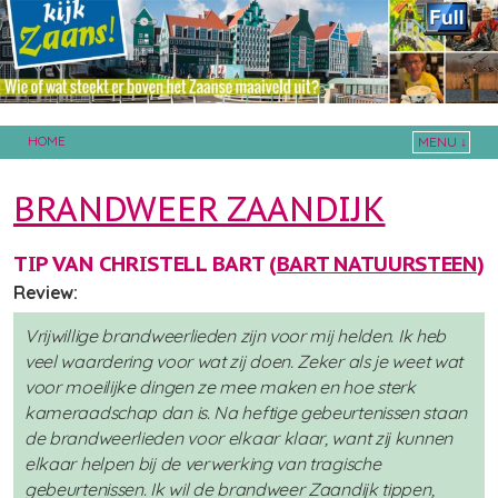
HOME
MENU ↓
Skip to primary content
Skip to secondary content
BRANDWEER ZAANDIJK
TIP VAN CHRISTELL BART (
BART NATUURSTEEN
)
Review:
Vrijwillige brandweerlieden zijn voor mij helden. Ik heb
veel waardering voor wat zij doen. Zeker als je weet wat
voor moeilijke dingen ze mee maken en hoe sterk
kameraadschap dan is. Na heftige gebeurtenissen staan
de brandweerlieden voor elkaar klaar, want zij kunnen
elkaar helpen bij de verwerking van tragische
gebeurtenissen. Ik wil de brandweer Zaandijk tippen,