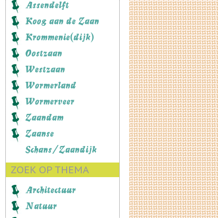
Assendelft
Koog aan de Zaan
Krommenie(dijk)
Oostzaan
Westzaan
Wormerland
Wormerveer
Zaandam
Zaanse
Schans/Zaandijk
ZOEK OP THEMA
Architectuur
Natuur