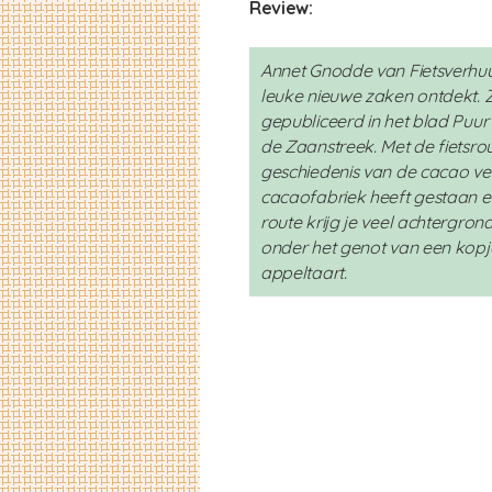
Review:
Annet Gnodde van Fietsverhu
leuke nieuwe zaken ontdekt. 
gepubliceerd in het blad Puur Z
de Zaanstreek. Met de fietsrou
geschiedenis van de cacao ver
cacaofabriek heeft gestaan e
route krijg je veel achtergron
onder het genot van een ko
appeltaart.