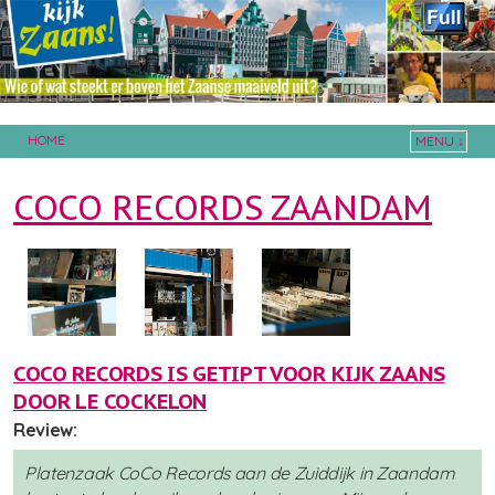
HOME
MENU ↓
Skip to primary content
Skip to secondary content
COCO RECORDS ZAANDAM
COCO RECORDS IS GETIPT VOOR KIJK ZAANS
DOOR LE COCKELON
Review:
Platenzaak CoCo Records aan de Zuiddijk in Zaandam