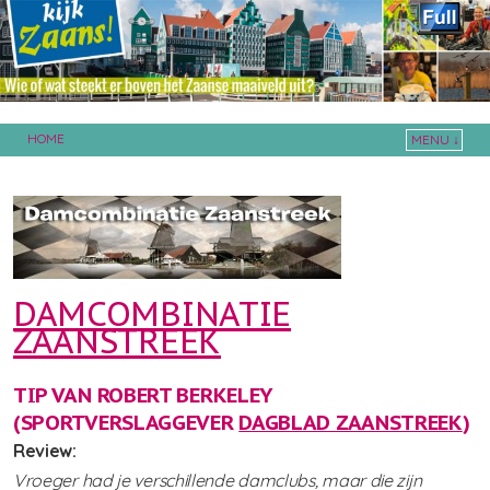
HOME
MENU ↓
Skip to primary content
Skip to secondary content
DAMCOMBINATIE
ZAANSTREEK
TIP VAN ROBERT BERKELEY
(SPORTVERSLAGGEVER
DAGBLAD ZAANSTREEK
)
Review:
Vroeger had je verschillende damclubs, maar die zijn