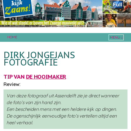
HOME
MENU ↓
Skip to primary content
Skip to secondary content
DIRK JONGEJANS
FOTOGRAFIE
TIP VAN
DE HOOIMAKER
Review:
Van deze fotograaf uit Assendelft zie je direct wanneer
de foto’s van zijn hand zijn.
Een bescheiden mens met een heldere kijk op dingen.
De ogenschijnlijk eenvoudige foto’s vertellen altijd een
heel verhaal.