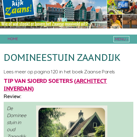
HOME
MENU ↓
Skip to primary content
Skip to secondary content
DOMINEESTUIN ZAANDIJK
Lees meer op pagina 120 in het boek Zaanse Parels
TIP VAN SJOERD SOETERS (
ARCHITECT
INVERDAN
)
Review:
De
Dominee
stuin in
oud
Zaandijk