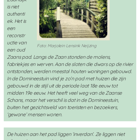
is niet
authenti
ek. Het is
een
reconstr
uctie van
Foto: Marjolein Lensink Neijzing
een oud
Zaans pad. Langs de Zaan stonden de molens,
fabriekjes en werven. Aan de sloten die dwars op de rivier
ontstonden, werden meestal houten woningen gebouwd.
In de Domineestuin vind je zo’n pad met huizen die zijn
gebouwd in de stijl uit de periode laat 18e eeuw tot
midden 19e eeuw. Het heeft veel weg van de Zaanse
Schans, maar het verschil is dat in de Domineestuin,
buiten het gezichtsveld van toeristen en bezoekers,
‘gewone’ mensen wonen.
De huizen aan het pad liggen ‘inverdan’. Ze liggen niet