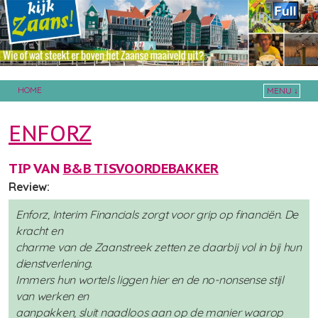
HOME
MENU ↓
Skip to primary content
Skip to secondary content
ENFORZ
TIP VAN
B&B TISVOORDEBAKKER
Review:
Enforz, Interim Financials zorgt voor grip op financiën. De
kracht en
charme van de Zaanstreek zetten ze daarbij vol in bij hun
dienstverlening.
Immers hun wortels liggen hier en de no-nonsense stijl
van werken en
aanpakken, sluit naadloos aan op de manier waarop