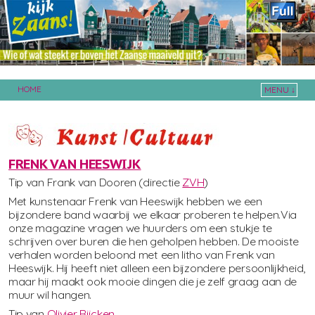
HOME
MENU ↓
Skip to primary content
Skip to secondary content
FRENK VAN HEESWIJK
Tip van Frank van Dooren (directie
ZVH
)
Met kunstenaar Frenk van Heeswijk hebben we een
bijzondere band waarbij we elkaar proberen te helpen.Via
onze magazine vragen we huurders om een stukje te
schrijven over buren die hen geholpen hebben. De mooiste
verhalen worden beloond met een litho van Frenk van
Heeswijk. Hij heeft niet alleen een bijzondere persoonlijkheid,
maar hij maakt ook mooie dingen die je zelf graag aan de
muur wil hangen.
Tip van
Olivier Rijcken