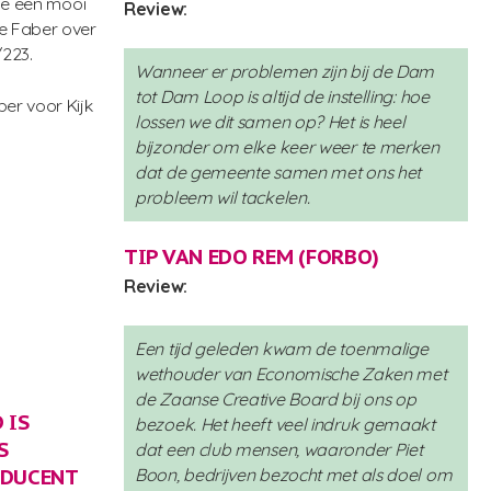
je een mooi
Review:
e Faber over
/223.
Wanneer er problemen zijn bij de Dam
tot Dam Loop is altijd de instelling: hoe
er voor Kijk
lossen we dit samen op? Het is heel
bijzonder om elke keer weer te merken
dat de gemeente samen met ons het
probleem wil tackelen.
TIP VAN EDO REM (
FORBO
)
Review:
Een tijd geleden kwam de toenmalige
wethouder van Economische Zaken met
de Zaanse Creative Board bij ons op
 IS
bezoek. Het heeft veel indruk gemaakt
S
dat een club mensen, waaronder Piet
ODUCENT
Boon, bedrijven bezocht met als doel om