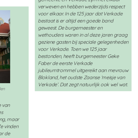
verweven en hebben wederzijds respect
voor elkaar. In de 125 jaar dat Verkade
bestaat is er altijd een goede band
geweest. De burgemeester en
wethouders waren in al deze jaren graag
geziene gasten bij speciale gelegenheden
voor Verkade. Toen we 125 jaar
bestonden, heeft burgemeester Geke
Faber de eerste Verkade
jubileumtrommel uitgereikt aan mevrouw
Blokland, het oudste Zaanse ‘meisje van
Verkade’. Dat zegt natuurlijk ook wel wat.
len
e van
es
ing, maar
e vinden
ar de