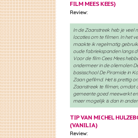
FILM MEES KEES)
Review:
In de Zaanstreek heb je veel
locaties om te filmen. In het v
maakte ik regelmatig gebruik
oude fabriekspanden langs d
Voor de film Cees Mees hebb
ondermeer in de oliemolen De
basisschool De Piramide in K
Zaan gefilmd. Het is prettig o
Zaanstreek te filmen, omdat 
gemeente goed meewerkt en e
meer mogelijk is dan in ander
TIP VAN MICHEL HULZE
(
VANILIA
)
Review: