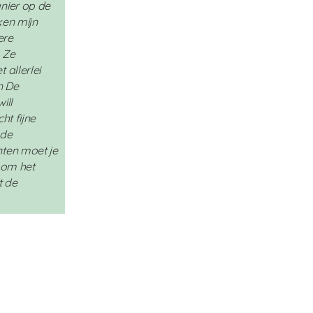
nier op de
ken mijn
ere
 Ze
allerlei
n De
ill
ht fijne
 de
ten moet je
 om het
t de