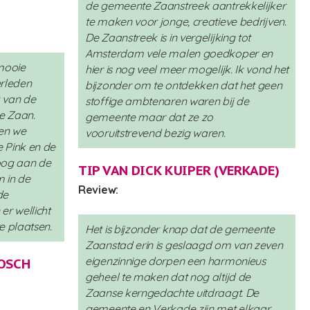
de gemeente Zaanstreek aantrekkelijker
te maken voor jonge, creatieve bedrijven.
De Zaanstreek is in vergelijking tot
Amsterdam vele malen goedkoper en
 mooie
hier is nog veel meer mogelijk. Ik vond het
erleden
bijzonder om te ontdekken dat het geen
 van de
stoffige ambtenaren waren bij de
e Zaan.
gemeente maar dat ze zo
en we
vooruitstrevend bezig waren.
 Pink en de
oog aan de
TIP VAN DICK KUIPER (
VERKADE
)
m in de
Review:
de
r wellicht
e plaatsen.
Het is bijzonder knap dat de gemeente
Zaanstad erin is geslaagd om van zeven
eigenzinnige dorpen een harmonieus
BOSCH
geheel te maken dat nog altijd de
Zaanse kerngedachte uitdraagt. De
gemeente en Verkade zijn met elkaar