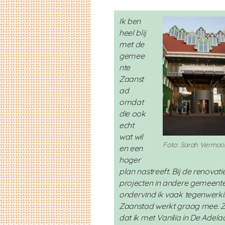
Ik ben
heel blij
met de
gemee
nte
Zaanst
ad
omdat
die ook
echt
wat wil
Foto: Sarah Vermoo
en een
hoger
plan nastreeft. Bij de renovati
projecten in andere gemeent
ondervind ik vaak tegenwerk
Zaanstad werkt graag mee. Z
dat ik met Vanilia in De Adela