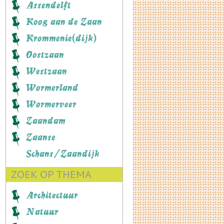
Assendelft
Koog aan de Zaan
Krommenie(dijk)
Oostzaan
Westzaan
Wormerland
Wormerveer
Zaandam
Zaanse
Schans/Zaandijk
ZOEK OP THEMA
Architectuur
Natuur