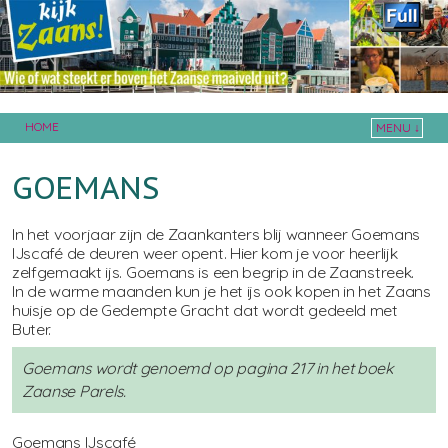
HOME
MENU ↓
Skip to primary content
Skip to secondary content
GOEMANS
In het voorjaar zijn de Zaankanters blij wanneer Goemans
IJscafé de deuren weer opent. Hier kom je voor heerlijk
zelfgemaakt ijs. Goemans is een begrip in de Zaanstreek.
In de warme maanden kun je het ijs ook kopen in het Zaans
huisje op de Gedempte Gracht dat wordt gedeeld met
Buter.
Goemans wordt genoemd op pagina 217 in het boek
Zaanse Parels.
Goemans IJscafé