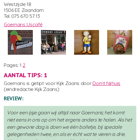
Westzijde 18
1506 EE Zaandam
Tel. 075 670 57 13
Goemans IJscafé
Pages:
1
2
AANTAL TIPS: 1
Goemans is getipt voor Kijk Zaans door
Dorrit Nijhuis
(eindredactie Kijk Zaans)
REVIEW:
Voor een ijsje gaan wij altijd naar Goemans; het komt
niet eens in ons op om het ergens anders te halen. Als het
een gewone dag is doen we één bolletje, bij speciale
gelegenheden twee, en als er écht wat te vieren is drie.