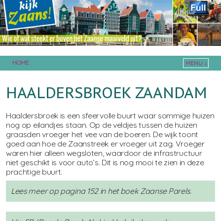
HOME
MENU ↓
Skip to primary content
Skip to secondary content
HAALDERSBROEK ZAANDAM
Haaldersbroek is een sfeervolle buurt waar sommige huizen
nog op eilandjes staan. Op de veldjes tussen de huizen
graasden vroeger het vee van de boeren. De wijk toont
goed aan hoe de Zaanstreek er vroeger uit zag. Vroeger
waren hier alleen wegsloten, waardoor de infrastructuur
niet geschikt is voor auto’s. Dit is nog mooi te zien in deze
prachtige buurt.
Lees meer op pagina 152 in het boek Zaanse Parels.