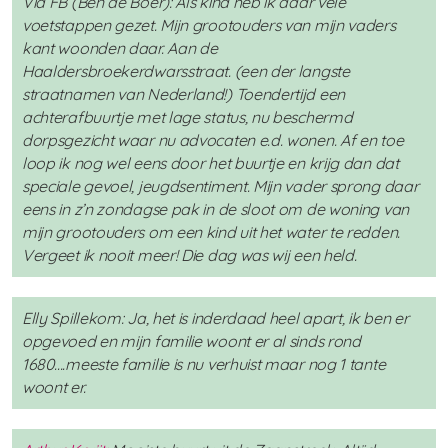
Via FB (Ben de Boer): Als kind heb ik daar vele
voetstappen gezet. Mijn grootouders van mijn vaders
kant woonden daar. Aan de
Haaldersbroekerdwarsstraat. (een der langste
straatnamen van Nederland!) Toendertijd een
achterafbuurtje met lage status, nu beschermd
dorpsgezicht waar nu advocaten e.d. wonen. Af en toe
loop ik nog wel eens door het buurtje en krijg dan dat
speciale gevoel, jeugdsentiment.
Mijn vader sprong daar
eens in z’n zondagse pak in de sloot om de woning van
mijn grootouders om een kind uit het water te redden.
Vergeet ik nooit meer! Die dag was wij een held.
Elly Spillekom:
Ja, het is inderdaad heel apart, ik ben er
opgevoed en mijn familie woont er al sinds rond
1680….meeste familie is nu verhuist maar nog 1 tante
woont er.