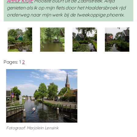
Arthur Kruijt:
Mooiste buurt uit de Zaanstreek. Altijd
genieten als ik op mijn fiets door het Haaldersbroek rijd
onderweg naar mijn werk bij de tweekoppige phoenix.
Pages:
1
2
Fotograaf: Marjolein Lensink