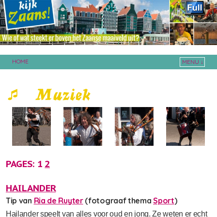
HOME
MENU ↓
Skip to primary content
Skip to secondary content
PAGES:
1
2
HAILANDER
Tip van
Ria de Ruyter
(fotograaf thema
Sport
)
Hailander speelt van alles voor oud en jong. Ze weten er echt