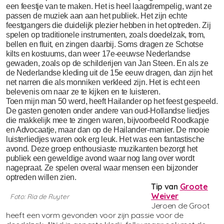
een feestje van te maken. Het is heel laagdrempelig, want ze
passen de muziek aan aan het publiek. Het zijn echte
feestgangers die duidelijk plezier hebben in het optreden. Zij
spelen op traditionele instrumenten, zoals doedelzak, trom,
bellen en fluit, en zingen daarbij. Soms dragen ze Schotse
kilts en kostuums, dan weer 17e-eeuwse Nederlandse
gewaden, zoals op de schilderijen van Jan Steen. En als ze
de Nederlandse kleding uit de 15e eeuw dragen, dan zijn het
net narren die als monniken verkleed zijn. Het is echt een
belevenis om naar ze te kijken en te luisteren.
Toen mijn man 50 werd, heeft Hailander op het feest gespeeld.
De gasten genoten onder andere van oud-Hollandse liedjes
die makkelijk mee te zingen waren, bijvoorbeeld Roodkapje
en Advocaatje, maar dan op de Hailander-manier. De mooie
luisterliedjes waren ook erg leuk. Het was een fantastische
avond. Deze groep enthousiaste muzikanten bezorgt het
publiek een geweldige avond waar nog lang over wordt
nagepraat. Ze spelen overal waar mensen een bijzonder
optreden willen zien.
Tip van
Groote
Weiver
Foto: Ria de Ruyter
Jeroen de Groot
heeft een vorm gevonden voor zijn passie voor de