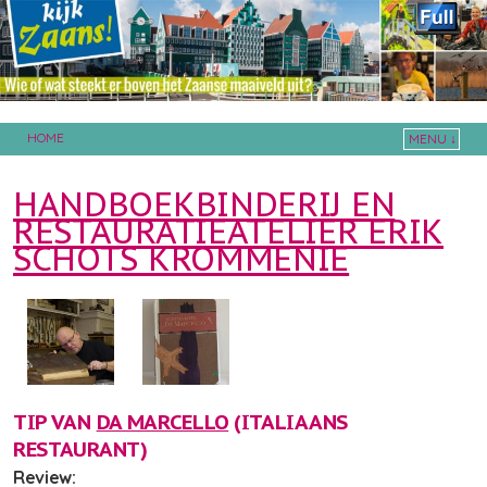
HOME
MENU ↓
Skip to primary content
Skip to secondary content
HANDBOEKBINDERIJ EN
RESTAURATIEATELIER ERIK
SCHOTS KROMMENIE
TIP VAN
DA MARCELLO
(ITALIAANS
RESTAURANT)
Review: