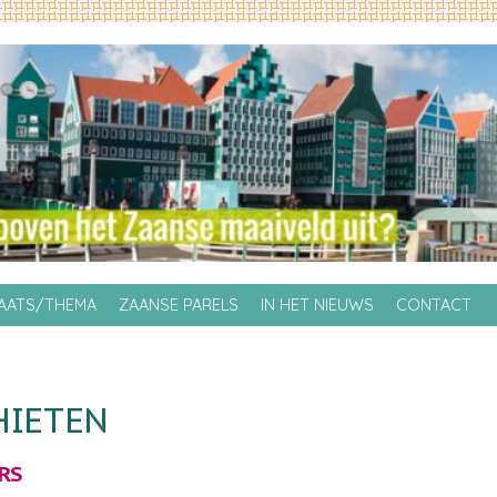
LAATS/THEMA
ZAANSE PARELS
IN HET NIEUWS
CONTACT
IETEN
RS