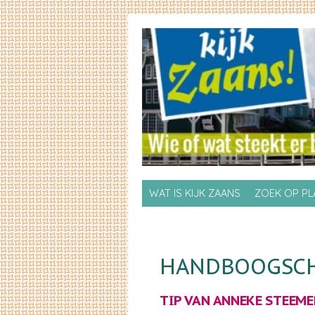
Skip to primary content
Skip to secondary content
WAT IS KIJK ZAANS
ZOEK OP P
HANDBOOGSCH
TIP VAN
ANNEKE STEEME