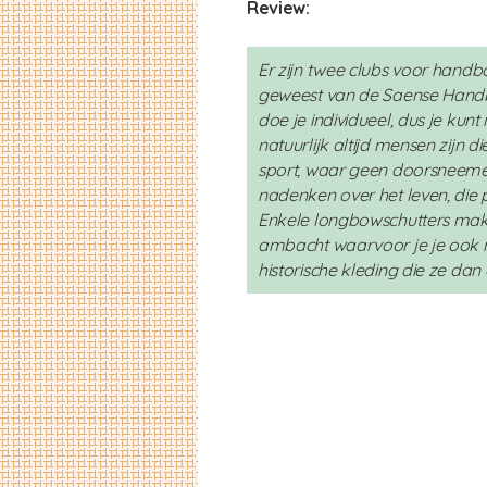
Review:
Er zijn twee clubs voor handbo
geweest van de Saense Handbo
doe je individueel, dus je kunt
natuurlijk altijd mensen zijn 
sport, waar geen doorsneemen
nadenken over het leven, die
Enkele longbowschutters make
ambacht waarvoor je je ook m
historische kleding die ze da