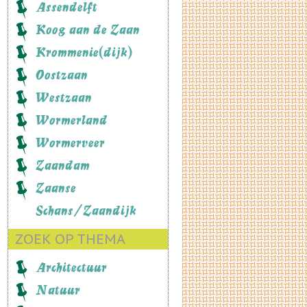
Assendelft
Koog aan de Zaan
Krommenie(dijk)
Oostzaan
Westzaan
Wormerland
Wormerveer
Zaandam
Zaanse
Schans/Zaandijk
ZOEK OP THEMA
Architectuur
Natuur