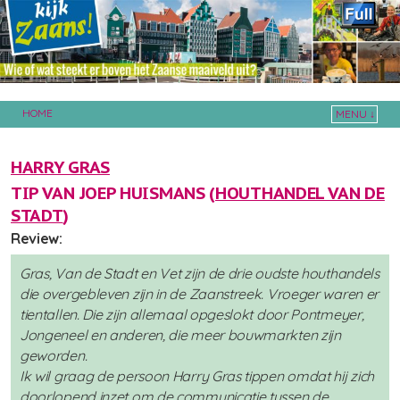
HOME
MENU ↓
Skip to primary content
Skip to secondary content
HARRY GRAS
TIP VAN JOEP HUISMANS (
HOUTHANDEL VAN DE
STADT
)
Review:
Gras, Van de Stadt en Vet zijn de drie oudste houthandels
die overgebleven zijn in de Zaanstreek. Vroeger waren er
tientallen. Die zijn allemaal opgeslokt door Pontmeyer,
Jongeneel en anderen, die meer bouwmarkten zijn
geworden.
Ik wil graag de persoon Harry Gras tippen omdat hij zich
doorlopend inzet om de communicatie tussen de