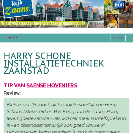
HOME
MENU ↓
Skip to primary content
Skip to secondary content
HARRY SCHONE
INSTALLATIETECHNIEK
ZAANSTAD
TIP VAN
SAENSE HOVENIERS
Review:
Klein maar fijn, dat is dit loodgietersbedrijf van Harry
Schone (Stuiverakker 34 in Koog aan de Zaan). Harry
levert goede service – iets wat niet meer vanzelfsprekend
is – en daarnaast natuurlijk ook goed vakwerk!
Het mooie van kleine bedrijven is vaak de persoonlijke