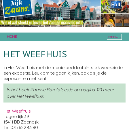
HOME
MENU ↓
Skip to primary content
Skip to secondary content
HET WEEFHUIS
In Het Weefhuis met de mooie beeldentuin is elk weekeinde
een expositie. Leuk om te gaan kijken, ook als je de
exposanten niet kent.
In het boek Zaanse Parels lees je op pagina 121 meer
over Het Weefhuis.
Het Weefhuis
Lagendijk 39
15411 BB Zaandijk
Tel. 075 622 43 80