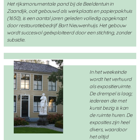
Het rijksmonumentale pand bij de Beeldentuin in
Zaandijk, ooit gebouwd als werkplaats en papierpakhuis
(1650), is een aantal jaren geleden volledig opgeknapt
door restauratiebedrijf Bart Nieuwenhuijs. Het gebouw
wordt succesvol geëxploiteerd door een stichting, zonder
subsidie.
In het weekeinde
wordt het verhuurd
als expositieruimte.
De drempel is laag;
iedereen die met
kunst bezig is kan
de ruimte huren. De
exposities zijn heel
divers, waardoor
het altijd