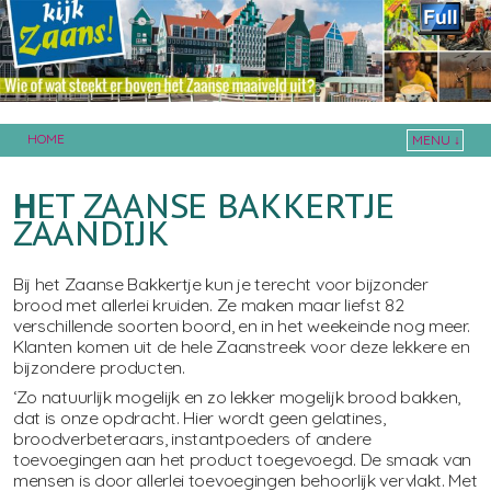
HOME
MENU ↓
Skip to primary content
Skip to secondary content
H
ET ZAANSE BAKKERTJE
ZAANDIJK
Bij het Zaanse Bakkertje kun je terecht voor bijzonder
brood met allerlei kruiden. Ze maken maar liefst 82
verschillende soorten boord, en in het weekeinde nog meer.
Klanten komen uit de hele Zaanstreek voor deze lekkere en
bijzondere producten.
‘Zo natuurlijk mogelijk en zo lekker mogelijk brood bakken,
dat is onze opdracht. Hier wordt geen gelatines,
broodverbeteraars, instantpoeders of andere
toevoegingen aan het product toegevoegd. De smaak van
mensen is door allerlei toevoegingen behoorlijk vervlakt. Met