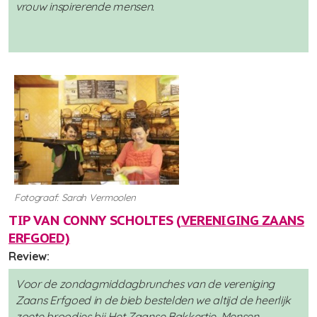
vrouw inspirerende mensen.
Fotograaf: Sarah Vermoolen
TIP VAN CONNY SCHOLTES (
VERENIGING ZAANS
ERFGOED)
Review:
Voor de zondagmiddagbrunches van de vereniging
Zaans Erfgoed in de bieb bestelden we altijd de heerlijk
zoete broodjes bij Het Zaanse Bakkertje. Mensen