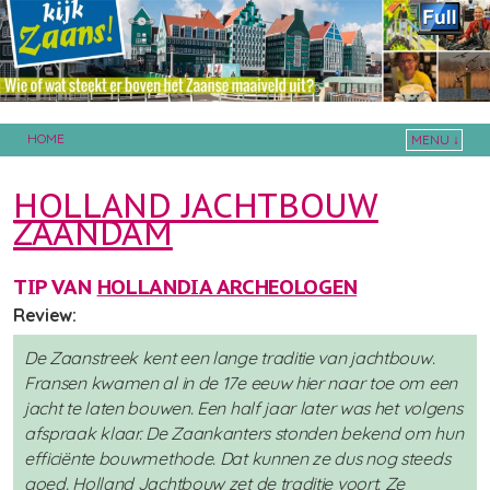
HOME
MENU ↓
Skip to primary content
Skip to secondary content
HOLLAND JACHTBOUW
ZAANDAM
TIP VAN
HOLLANDIA ARCHEOLOGEN
Review:
De Zaanstreek kent een lange traditie van jachtbouw.
Fransen kwamen al in de 17e eeuw hier naar toe om een
jacht te laten bouwen. Een half jaar later was het volgens
afspraak klaar. De Zaankanters stonden bekend om hun
efficiënte bouwmethode. Dat kunnen ze dus nog steeds
goed. Holland Jachtbouw zet de traditie voort. Ze