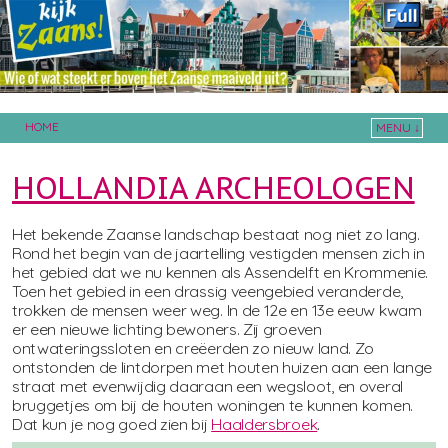
HOME
MENU ↓
Skip to primary content
Skip to secondary content
HOLLANDIA ARCHEOLOGEN
Het bekende Zaanse landschap bestaat nog niet zo lang.
Rond het begin van de jaartelling vestigden mensen zich in
het gebied dat we nu kennen als Assendelft en Krommenie.
Toen het gebied in een drassig veengebied veranderde,
trokken de mensen weer weg. In de 12e en 13e eeuw kwam
er een nieuwe lichting bewoners. Zij groeven
ontwateringssloten en creëerden zo nieuw land. Zo
ontstonden de lintdorpen met houten huizen aan een lange
straat met evenwijdig daaraan een wegsloot, en overal
bruggetjes om bij de houten woningen te kunnen komen.
Dat kun je nog goed zien bij
Haaldersbroek
.