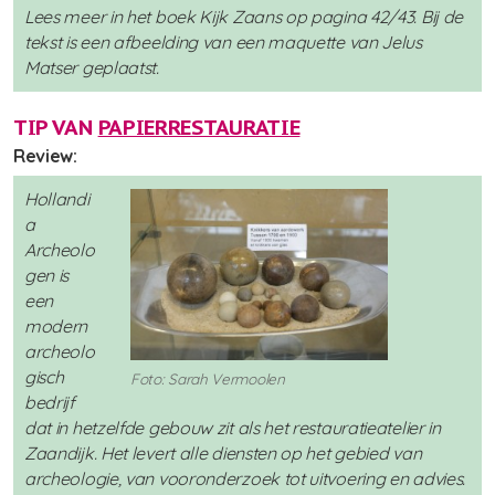
Lees meer in het boek Kijk Zaans op pagina 42/43. Bij de
tekst is een afbeelding van een maquette van Jelus
Matser geplaatst.
TIP VAN
PAPIERRESTAURATIE
Review:
Hollandi
a
Archeolo
gen is
een
modern
archeolo
gisch
Foto: Sarah Vermoolen
bedrijf
dat in hetzelfde gebouw zit als het restauratieatelier in
Zaandijk. Het levert alle diensten op het gebied van
archeologie, van vooronderzoek tot uitvoering en advies.