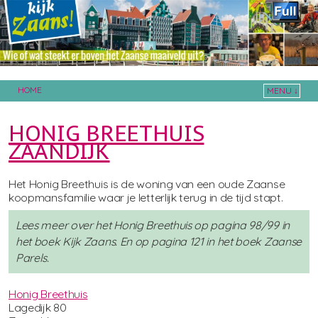
HOME
MENU ↓
Skip to primary content
Skip to secondary content
HONIG BREETHUIS
ZAANDIJK
Het Honig Breethuis is de woning van een oude Zaanse
koopmansfamilie waar je letterlijk terug in de tijd stapt.
Lees meer over het Honig Breethuis op pagina 98/99 in
het boek Kijk Zaans. En op pagina 121 in het boek Zaanse
Parels.
Honig Breethuis
Lagedijk 80