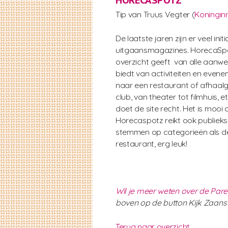
Tip van Truus Vegter (
Koningin
De laatste jaren zijn er veel in
uitgaansmagazines. HorecaSpotz
overzicht geeft van alle aanw
biedt van activiteiten en evene
naar een restaurant of afhaalg
club, van theater tot filmhuis, 
doet de site recht. Het is mooi om
Horecaspotz reikt ook publiekspr
stemmen op categorieën als de
restaurant, erg leuk!
Wil je meer weten over de Pare
boven op de button Kijk Zaans t
Terug naar overzicht