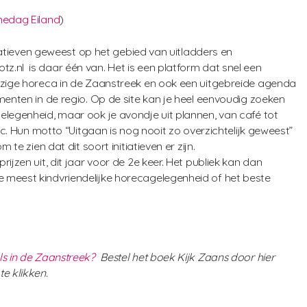
nedag Eiland
)
itiatieven geweest op het gebied van uitladders en
.nl is daar één van. Het is een platform dat snel een
ezige horeca in de Zaanstreek en ook een uitgebreide agenda
menten in de regio. Op de site kan je heel eenvoudig zoeken
elegenheid, maar ook je avondje uit plannen, van café tot
etc. Hun motto “Uitgaan is nog nooit zo overzichtelijk geweest”
 te zien dat dit soort initiatieven er zijn.
ijzen uit, dit jaar voor de 2e keer. Het publiek kan dan
 meest kindvriendelijke horecagelegenheid of het beste
ls in de Zaanstreek?
Bestel het boek Kijk Zaans door hier
e klikken.