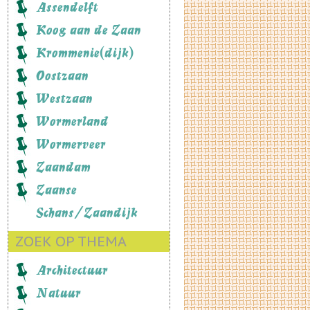
Assendelft
Koog aan de Zaan
Krommenie(dijk)
Oostzaan
Westzaan
Wormerland
Wormerveer
Zaandam
Zaanse
Schans/Zaandijk
ZOEK OP THEMA
Architectuur
Natuur