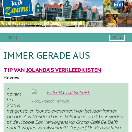
HOME
MENU ↓
Skip to primary content
Skip to secondary content
IMMER GERADE AUS
TIP VAN
JOLANDA’S VERKLEEDKISTEN
Review:
7
novem
ber
Foto: Pascal Fielmich
2015 is
het gekste en leukste evenement van het jaar: Immer
Gerade Aus. Verkleed op je fiets kun je om 13 uur starten
bij de Koppie Bar. Vervolgens via Grand Café De Delft
naar ‘t Wapen van Assendelft, Tapperij De Verwachting