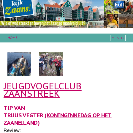
HOME
MENU ↓
Skip to primary content
Skip to secondary content
JEUGDVOGELCLUB
ZAANSTREEK
TIP VAN
TRUUS VEGTER
(KONINGINNEDAG OP HET
ZAANEILAND)
Review: