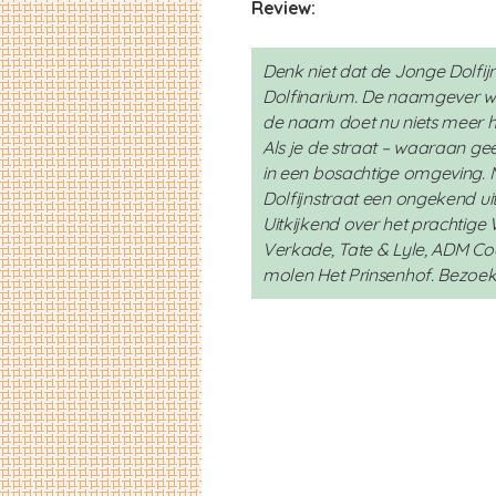
Review:
Denk niet dat de Jonge Dolfijn
Dolfinarium. De naamgever was
de naam doet nu niets meer h
Als je de straat – waaraan gee
in een bosachtige omgeving. M
Dolfijnstraat een ongekend u
Uitkijkend over het prachtige 
Verkade, Tate & Lyle, ADM Coc
molen Het Prinsenhof. Bezoek