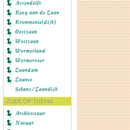
Assendelft
Koog aan de Zaan
Krommenie(dijk)
Oostzaan
Westzaan
Wormerland
Wormerveer
Zaandam
Zaanse
Schans/Zaandijk
ZOEK OP THEMA
Architectuur
Natuur