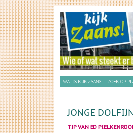
Skip to primary content
Skip to secondary content
WAT IS KIJK ZAANS
ZOEK OP P
JONGE DOLFIJ
TIP VAN ED PIELKENROOD