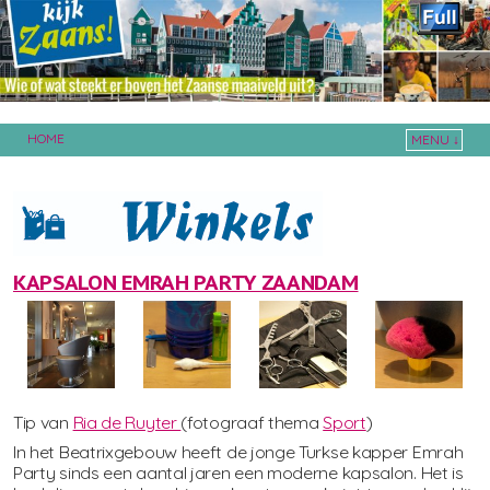
HOME
MENU ↓
Skip to primary content
Skip to secondary content
KAPSALON EMRAH PARTY ZAANDAM
Tip van
Ria de Ruyter
(fotograaf thema
Sport
)
In het Beatrixgebouw heeft de jonge Turkse kapper Emrah
Party sinds een aantal jaren een moderne kapsalon. Het is