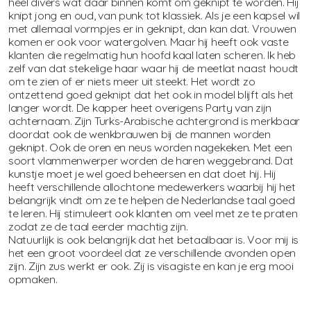
heel divers wat daar binnen komt om geknipt te worden. Hij
knipt jong en oud, van punk tot klassiek. Als je een kapsel wil
met allemaal vormpjes er in geknipt, dan kan dat. Vrouwen
komen er ook voor watergolven. Maar hij heeft ook vaste
klanten die regelmatig hun hoofd kaal laten scheren. Ik heb
zelf van dat stekelige haar waar hij de meetlat naast houdt
om te zien of er niets meer uit steekt. Het wordt zo
ontzettend goed geknipt dat het ook in model blijft als het
langer wordt. De kapper heet overigens Party van zijn
achternaam. Zijn Turks-Arabische achtergrond is merkbaar
doordat ook de wenkbrauwen bij de mannen worden
geknipt. Ook de oren en neus worden nagekeken. Met een
soort vlammenwerper worden de haren weggebrand. Dat
kunstje moet je wel goed beheersen en dat doet hij. Hij
heeft verschillende allochtone medewerkers waarbij hij het
belangrijk vindt om ze te helpen de Nederlandse taal goed
te leren. Hij stimuleert ook klanten om veel met ze te praten
zodat ze de taal eerder machtig zijn.
Natuurlijk is ook belangrijk dat het betaalbaar is. Voor mij is
het een groot voordeel dat ze verschillende avonden open
zijn. Zijn zus werkt er ook. Zij is visagiste en kan je erg mooi
opmaken.