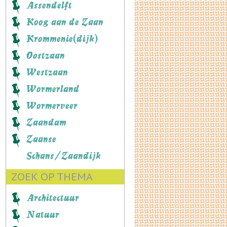
Assendelft
Koog aan de Zaan
Krommenie(dijk)
Oostzaan
Westzaan
Wormerland
Wormerveer
Zaandam
Zaanse
Schans/Zaandijk
ZOEK OP THEMA
Architectuur
Natuur