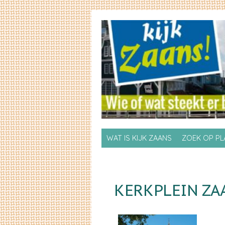
Skip to primary content
Skip to secondary content
WAT IS KIJK ZAANS
ZOEK OP P
KERKPLEIN ZA