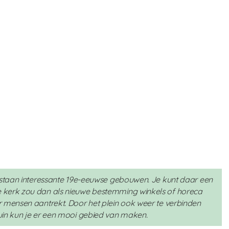
k staan interessante 19e-eeuwse gebouwen. Je kunt daar een
 kerk zou dan als nieuwe bestemming winkels of horeca
 mensen aantrekt. Door het plein ook weer te verbinden
uin kun je er een mooi gebied van maken.