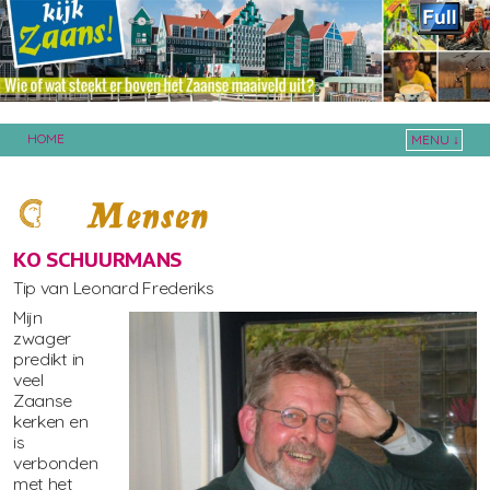
HOME
MENU ↓
Skip to primary content
Skip to secondary content
KO SCHUURMANS
Tip van Leonard Frederiks
Mijn
zwager
predikt in
veel
Zaanse
kerken en
is
verbonden
met het