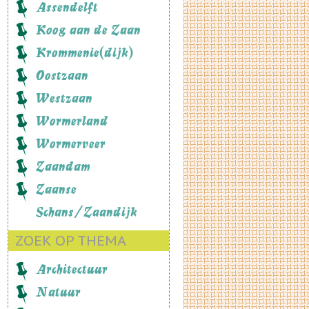
Assendelft
Koog aan de Zaan
Krommenie(dijk)
Oostzaan
Westzaan
Wormerland
Wormerveer
Zaandam
Zaanse
Schans/Zaandijk
ZOEK OP THEMA
Architectuur
Natuur