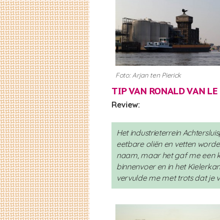
Foto: Arjan ten Pierick
TIP VAN RONALD VAN
LE
Review:
Het industrieterrein Achterslu
eetbare oliën en vetten worde
naam, maar het gaf me een ki
binnenvoer en in het Kielerk
vervulde me met trots dat je v