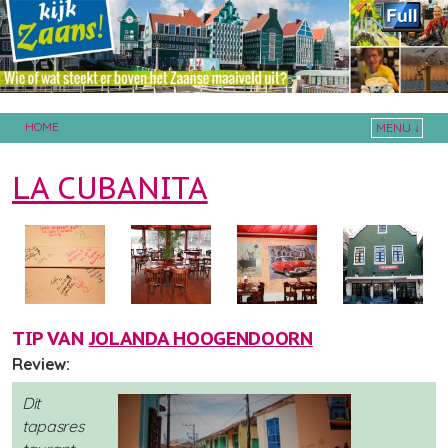
HOME
MENU ↓
Skip to primary content
Skip to secondary content
LA CUBANITA
TIP VAN
JOLANDA HOOGENDOORN
Review:
Dit
tapasres