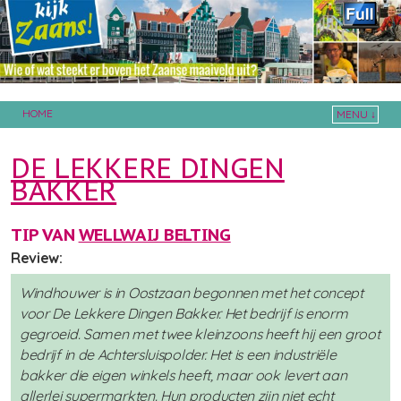
HOME
MENU ↓
Skip to primary content
Skip to secondary content
DE LEKKERE DINGEN
BAKKER
TIP VAN
WELLWAIJ BELTING
Review:
Windhouwer is in Oostzaan begonnen met het concept
voor De Lekkere Dingen Bakker. Het bedrijf is enorm
gegroeid. Samen met twee kleinzoons heeft hij een groot
bedrijf in de Achtersluispolder. Het is een industriële
bakker die eigen winkels heeft, maar ook levert aan
allerlei supermarkten. Hun producten zijn niet echt