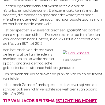
De familiegeschiedenis zelf wordt verteld door de
historische hoofdpersonen. De lezer maakt kennis met de
dochter, die moeder en grootmoeder wordt; met haar
vriendje en latere echtgenoot; met haar oudste zoon Simon
en met haar derde zoon Jelle.
Het perspectief is wisselend: alsof een
spotlight
het portret
van elke persoon uitlicht. De lezer reist met de familieleden
van Zaandam naar Boston, in de VS. Het is een tocht door
de tijd, van 1871 tot 2013.
Aan het einde van de reis weet
de lezer wat de familieleden is
overkomen en op welke manier
Lida Sanders
zij zich , ondanks de tragische
gebeurtenissen, staande hebben gehouden.
Een herkenbaar verhaal over de pijn van verlies en de troost
van liefde.
In het boek Zaanse Parels speelt het korte verblijf van de
schilder ook een rol. In verschillende verhalen (van pagina
284 t/m 293).
TIP VAN JACOB REITSMA (
STICHTING MONET