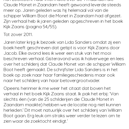
Claude Monet in Zaandam heeft gewoond leverde steeds
meer op. Jaren geleden was hij helemaal vol van de
schipper William Boot die Monet in Zaandam had afgezet.
Zijn verhaal heb ik jaren geleden opgeschreven in het boek
Kijk Zaans (pagina 54/55).
Tot zover 2011.
Jaren later krijg ik bezoek van Lida Sanders omdat zij een
boek heeft geschreven dat getipt is voor Kijk Zaans door
Jacob. Elke avond lees ik weer een stuk van het mooi
beschreven verhaal. Gisteravond was ik halverwege en lees
over het schilderij dat Claude Monet van de schipper William
Boot heeft gemaakt. De schrijfster Lida Sanders is in het
boek op zoek naar haar familiegeschiedenis maar ook
naar het schilderij van haar betovergrootvader.
Opeens herinner ik me weer het citaat dat boven het
verhaal in het boek Kijk Zaans staat. Ik pak het erbij: ‘Van
slechts éen (van de 25 schilderijen die Claude Monet in
Zaandam maakte) hebben we de locatie nog niet kunnen
herleiden.’ Dit moet natuurlijk over het schilderij van William
Boot gaan. Erg leuk om straks weer verder te lezen om te
zien waar de zoektocht eindigt.’