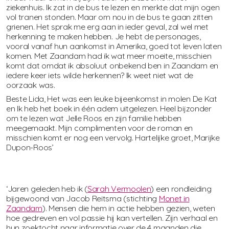
ziekenhuis. Ik zat in de bus te lezen en merkte dat mijn ogen
vol tranen stonden. Maar om nou in de bus te gaan zitten
grienen. Het spra
k me erg aan in ieder geval, zal wel met
herkenning te maken hebben. Je hebt de personages,
vooral vanaf hun aankomst in Amerika, goed tot leven laten
komen. Met Zaandam had ik wat meer moeite, misschien
komt dat omdat ik absoluut onbekend ben in Zaandam en
iedere keer iets wilde herkennen? Ik weet niet wat de
oorzaak was.
Beste Lida, Het was een leuke bijeenkomst in molen De Kat
en Ik heb het boek in één adem uitgelezen. Heel bijzonder
om te lezen wat Jelle Roos en zijn familie hebben
meegemaakt. Mijn complimenten voor de roman en
misschien komt er nog een vervolg.
Hartelijke groet, Marijke
Dupon-Roos’
‘Jaren geleden heb ik (
Sarah Vermoolen
) een rondleiding
bijgewoond van Jacob Reitsma (stichting
Monet in
Zaandam
). Mensen die hem in actie hebben gezien, weten
hoe gedreven en vol passie hij kan vertellen. Zijn verhaal en
hun zoektocht naar informatie over de 4 maanden die