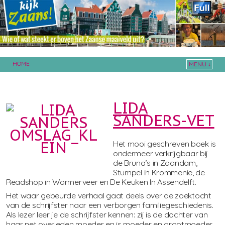
HOME
MENU ↓
Skip to primary content
Skip to secondary content
LIDA
SANDERS-VET
Het mooi geschreven boek is
ondermeer verkrijgbaar bij
de Bruna’s in Zaandam,
Stumpel in Krommenie, de
Readshop in Wormerveer en De Keuken In Assendelft.
Het waar gebeurde verhaal gaat deels over de zoektocht
van de schrijfster naar een verborgen familiegeschiedenis.
Als lezer leer je de schrijfster kennen: zij is de dochter van
haar net overleden moeder en is moeder en grootmoeder.