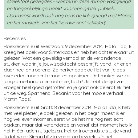
streektaal gezegdes – worden in deze roman vastgelegd
en toegankelijk gemaakt voor een groter publiek.
Daarnaast wordt ook nog eens de link gelegd met Monet
en het mysterie van het “verdwenen” schilderij.
Recensies:
Boekrecensie uit Westzaan: 9 december 2014. ‘Hallo Lida, Ik
kreeg het boek voor Sinterklaas en heb het achter elkaar uit
gelezen. Wat een geweldig verhaal en de verbindende
stukken waarin je jouw zoektocht beschrijft, vond ik hier en
daar heel ontroerend. Zo herkenbaar: de flat van je pas
overleden moeder te moeten opruimen. Dat maken we zo
langzamerhand allemaal mee, toch? Je hebt de tijd van
vroeger heel goed getroffen en je gaat ook de erotiek niet
uit de weg. Spannend. Bedankt voor het mooie verhaal.
Martin Roos.’
Boekrecensie uit Graft: 8 december 2014. ‘Hallo Lida, Ik heb
met veel plezier je boek gelezen. In het begin moest ik er
nog wel even inkomen, eerst wilde het me nog niet echt
pakken, maar dat veranderde en vanaf dat moment heb ik
het in één adem uitgelezen. Het ontroerendste stukje vond
ik dat waar Simon bij zijn vader op bezoek is in het