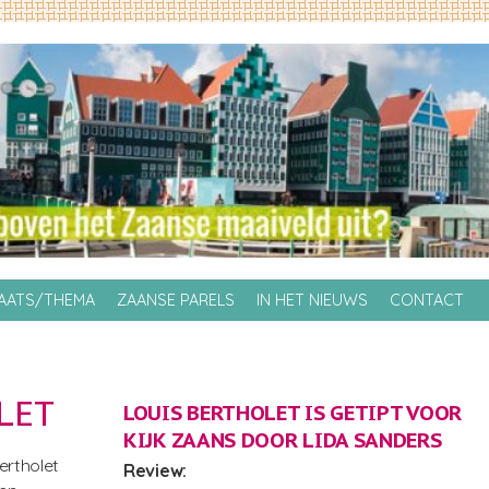
LAATS/THEMA
ZAANSE PARELS
IN HET NIEUWS
CONTACT
LET
LOUIS BERTHOLET IS GETIPT VOOR
KIJK ZAANS DOOR
LIDA SANDERS
ertholet
Review: