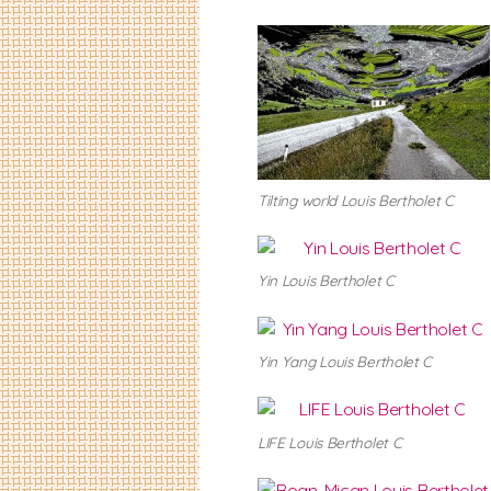
Tilting world Louis Bertholet C
Yin Louis Bertholet C
Yin Yang Louis Bertholet C
LIFE Louis Bertholet C