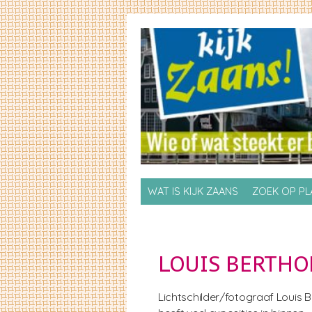
Skip to primary content
Skip to secondary content
WAT IS KIJK ZAANS
ZOEK OP P
LOUIS BERTHO
Lichtschilder/fotograaf Louis B