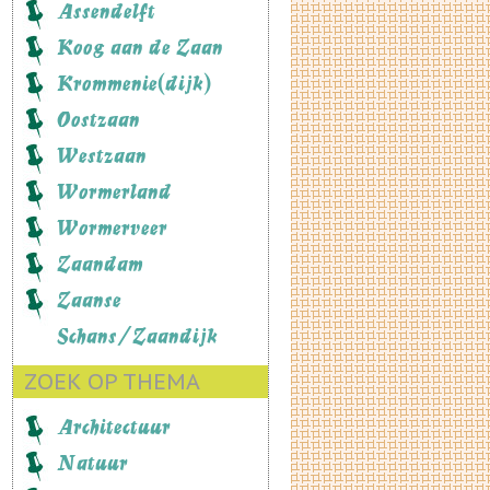
Assendelft
Koog aan de Zaan
Krommenie(dijk)
Oostzaan
Westzaan
Wormerland
Wormerveer
Zaandam
Zaanse
Schans/Zaandijk
ZOEK OP THEMA
Architectuur
Natuur