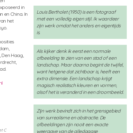
 en
ëxposeerd in
Louis Bertholet (1950) is een fotograaf
n en China. In
met een volledig eigen stijl. Ik waardeer
van het
zijn werk omdat het anders en eigentijds
kyo.
is.
osities
rdam,
Als kijker denk ik eerst een normale
, Den Haag,
afbeelding te zien van een stad of een
rdrecht,
landschap. Maar daarna begint de twijfel,
ad.
want hetgene dat zichtbaar is, heeft een
extra dimensie. Een landschap krijgt
nl
magisch realistisch kleuren en vormen,
alsof het is veranderd in een droombeeld.
Zijn werk bevindt zich in het grensgebied
van surrealisme en abstractie. De
afbeeldingen zijn nooit een exacte
et C
weergave van de alledaagse