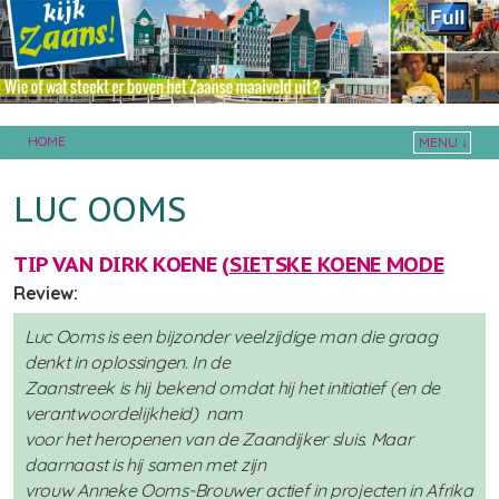
HOME
MENU ↓
Skip to primary content
Skip to secondary content
LUC OOMS
TIP VAN DIRK KOENE (
SIETSKE KOENE MODE
Review:
Luc Ooms is een bijzonder veelzijdige man die graag
denkt in oplossingen. In de
Zaanstreek is hij bekend omdat hij het initiatief (en de
verantwoordelijkheid) nam
voor het heropenen van de Zaandijker sluis. Maar
daarnaast is hij samen met zijn
vrouw Anneke Ooms-Brouwer actief in projecten in Afrika