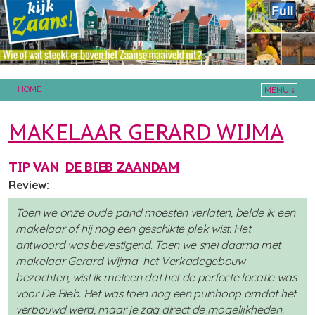
HOME
MENU ↓
Skip to primary content
Skip to secondary content
MAKELAAR GERARD WIJMA
TIP VAN
DE BIEB ZAANDAM
Review:
Toen we onze oude pand moesten verlaten, belde ik een
makelaar of hij nog een geschikte plek wist. Het
antwoord was bevestigend. Toen we snel daarna met
makelaar Gerard Wijma het Verkadegebouw
bezochten, wist ik meteen dat het de perfecte locatie was
voor De Bieb. Het was toen nog een puinhoop omdat het
verbouwd werd, maar je zag direct de mogelijkheden.