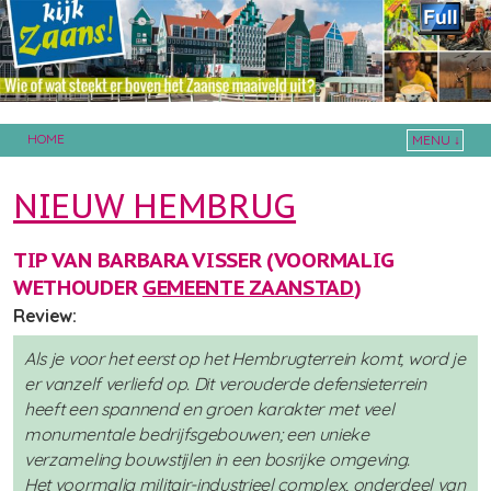
HOME
MENU ↓
Skip to primary content
Skip to secondary content
NIEUW HEMBRUG
TIP VAN BARBARA VISSER (VOORMALIG
WETHOUDER
GEMEENTE ZAANSTAD
)
Review:
Als je voor het eerst op het Hembrugterrein komt, word je
er vanzelf verliefd op. Dit verouderde defensieterrein
heeft een spannend en groen karakter met veel
monumentale bedrijfsgebouwen; een unieke
verzameling bouwstijlen in een bosrijke omgeving.
Het voormalig militair-industrieel complex, onderdeel van