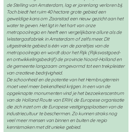
de Stelling van Amsterdam, lag er jarenlang verloren bij.
Toch biedt het ruim 40 hectare grote gebied een
geweldige kans om Zaanstad een nieuw gezicht aan het
water te geven. Het ligt in het hart van onze
metropoolregio en heeft een vergelijkbare allure als de
Westergasfabriek in Amsterdam of zelfs meer. Dit
uitgestrekte gebied is één van de pareltjes van de
metropoolregio en wordt door het Rijk (Rijksvastgoed-
en ontwikkelingsbedrijf) de provincie Noord-Holland en
de gemeente langzaam omgevormd tot een trekpleister
van creatieve bedrijvigheid.
De schoonheid en de potentie van het Hembrugterrein
moet veel meer bekendheid krijgen. In een van de
opgeknapte monumenten vind je het bezoekerscentrum
van de Holland Route van ERIH, de Europese organisatie
die zich inzet om de Europese vestigingsplaatsen van de
industriecultuur te beschermen. Zo kunnen straks nog
veel meer mensen van binnen en buiten de regio
kennismaken met dit unieke gebied.