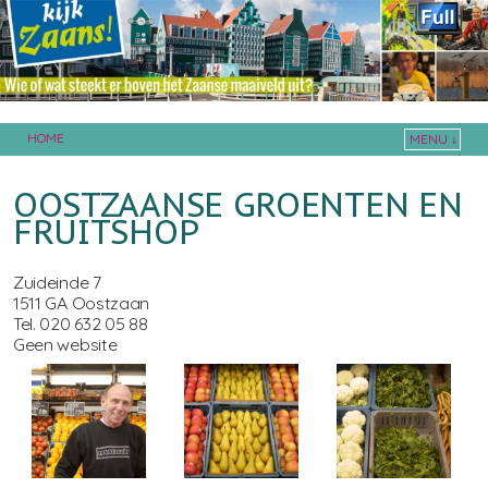
HOME
MENU ↓
Skip to primary content
Skip to secondary content
OOSTZAANSE GROENTEN EN
FRUITSHOP
Zuideinde 7
1511 GA Oostzaan
Tel. 020 632 05 88
Geen website