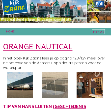
HOME
MENU ↓
Skip to primary content
Skip to secondary content
ORANGE NAUTICAL
In het boek Kijk Zaans lees je op pagina 128/129 meer over
de potentie van de Achtersluispolder als pitstop voor de
watersport.
TIP VAN HANS LUITEN (
GESCHIEDENIS