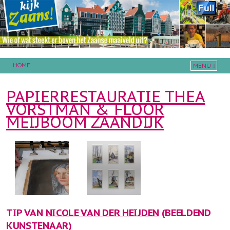
HOME
MENU ↓
Skip to primary content
Skip to secondary content
PAPIERRESTAURATIE THEA
VORSTMAN & FLOOR
MEIJBOOM ZAANDIJK
TIP VAN
NICOLE VAN DER HEIJDEN
(BEELDEND
KUNSTENAAR)