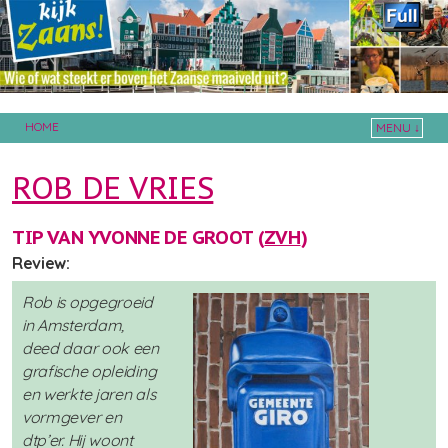
HOME
MENU ↓
Skip to primary content
Skip to secondary content
ROB DE VRIES
TIP VAN YVONNE DE GROOT (
ZVH
)
Review:
Rob is opgegroeid
in Amsterdam,
deed daar ook een
grafische opleiding
en werkte jaren als
vormgever en
dtp’er. Hij woont