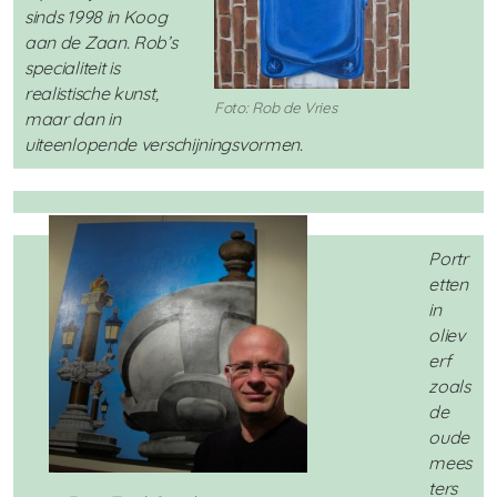
sinds 1998 in Koog
aan de Zaan. Rob’s
specialiteit is
realistische kunst,
Foto: Rob de Vries
maar dan in
uiteenlopende verschijningsvormen.
Portr
etten
in
oliev
erf
zoals
de
oude
mees
ters