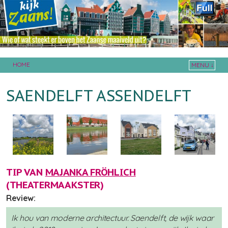
HOME
MENU ↓
Skip to primary content
Skip to secondary content
SAENDELFT ASSENDELFT
TIP VAN
MAJANKA FRÖHLICH
(THEATERMAAKSTER)
Review:
Ik hou van moderne architectuur. Saendelft, de wijk waar