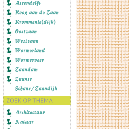
Assendelft
Koog aan de Zaan
Krommenie(dijk)
Oostzaan
Westzaan
Wormerland
Wormerveer
Zaandam
Zaanse
Schans/Zaandijk
ZOEK OP THEMA
Architectuur
Natuur