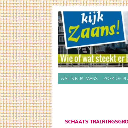
Skip to primary content
Skip to secondary content
WAT IS KIJK ZAANS
ZOEK OP P
SCHAATS TRAININGSGRO