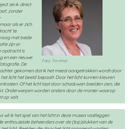
ct zei ik direct
aaf, zonder
e
maar als er zich
acht’ te
 graag met beide
ie zijn er
 opdracht is
g en een nieuwe
Foto: Tim Knol
fotografie. De
l achter gekomen dat ik het meest aangetrokken wordt door
het licht het beeld bepaalt. Door het licht kunnen kleuren
ntrasten. Of het licht laat door schaduwen beelden zien, die
rkt. Onderwerpen worden anders door de manier waarop
et op valt.
il ik het spel van het licht in deze musea vastleggen.
de enthousiaste beheerders over de (top)stukken van de
et licht. Beelden die door het licht spannend worden