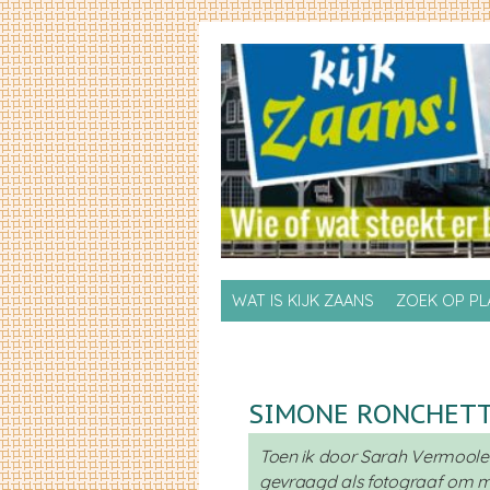
Skip to primary content
Skip to secondary content
WAT IS KIJK ZAANS
ZOEK OP P
SIMONE RONCHETT
Toen ik door Sarah Vermool
gevraagd als fotograaf om m