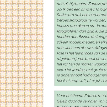
aan dit bijzondere Zaanse proje
Ja! Ik ben een amateurfotogr
illusies om ooit een beroemd
beroepsfotograaf te worden, 
kansen aan dienen om ‘in opdr
fotograferen dan grijp ik die
handen aan. Binnen de fotograf
zoveel mogelijkheden, en elke
dan weer een nieuwe uitdagin
fase in het leerproces van de 
afgelopen jaren ben ik er we
het licht en de manier waarop 
extra fel worden, met grote co
je anders nooit had opgeme
het licht erop valt, of er juist ni
Voor het thema Zaanse musea w
Geleid door de verhalen van 
musea, maar ook geleid door h