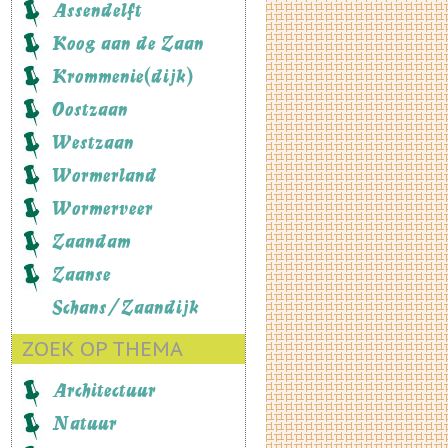
Assendelft
Koog aan de Zaan
Krommenie(dijk)
Oostzaan
Westzaan
Wormerland
Wormerveer
Zaandam
Zaanse
Schans/Zaandijk
ZOEK OP THEMA
Architectuur
Natuur