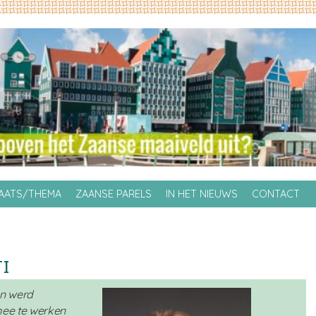
LAATS/THEMA
ZAANSE PARELS
IN HET NIEUWS
CONTACT
I
en werd
ee te werken